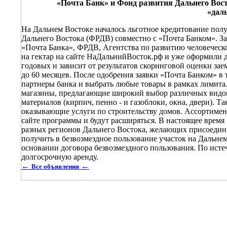
«Почта Банк» и Фонд развития Дальнего Вост
«дал
На Дальнем Востоке началось льготное кредитование пол
Дальнего Востока (ФРДВ) совместно с «Почта Банком». З
«Почта Банка», ФРДВ, Агентства по развитию человеческ
на гектар на сайте НаДальнийВосток.рф и уже оформили до
годовых и зависит от результатов скоринговой оценки заем
до 60 месяцев. После одобрения заявки «Почта Банком» в
партнеры банка и выбрать любые товары в рамках лимита.
магазины, предлагающие широкий выбор различных видов
материалов (кирпич, пенно - и газоблоки, окна, двери). 
оказывающие услуги по строительству домов. Ассортиме
сайте программы и будут расширяться. В настоящее время
разных регионов Дальнего Востока, желающих присоедин
получить в безвозмездное пользование участок на Дальнем 
основании договора безвозмездного пользования. По исте
долгосрочную аренду.
←
←
Все объявления